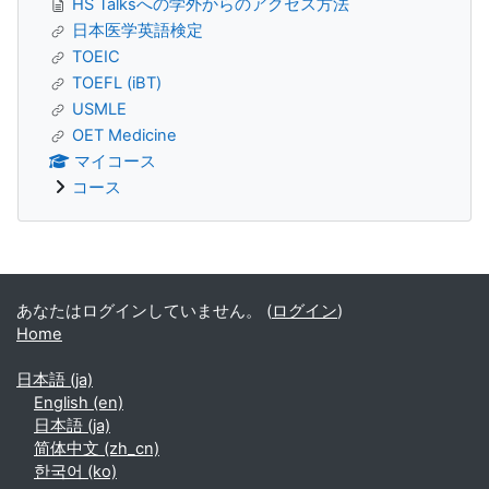
HS Talksへの学外からのアクセス方法
日本医学英語検定
TOEIC
TOEFL (iBT)
USMLE
OET Medicine
マイコース
コース
補助ブロック
あなたはログインしていません。 (
ログイン
)
Home
日本語 ‎(ja)‎
English ‎(en)‎
日本語 ‎(ja)‎
简体中文 ‎(zh_cn)‎
한국어 ‎(ko)‎