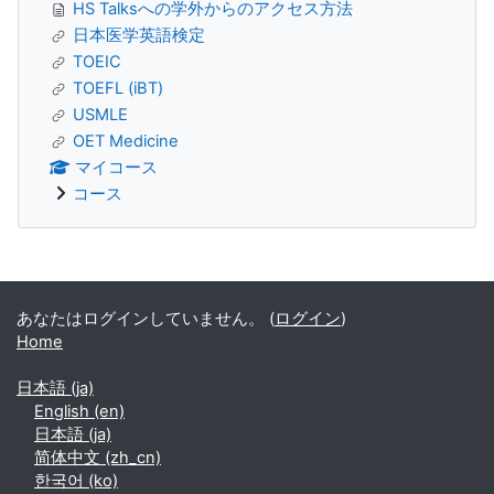
HS Talksへの学外からのアクセス方法
日本医学英語検定
TOEIC
TOEFL (iBT)
USMLE
OET Medicine
マイコース
コース
補助ブロック
あなたはログインしていません。 (
ログイン
)
Home
日本語 ‎(ja)‎
English ‎(en)‎
日本語 ‎(ja)‎
简体中文 ‎(zh_cn)‎
한국어 ‎(ko)‎