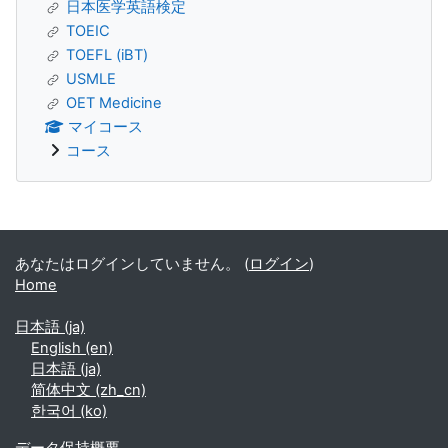
日本医学英語検定
TOEIC
TOEFL (iBT)
USMLE
OET Medicine
マイコース
コース
補助ブロック
あなたはログインしていません。 (
ログイン
)
Home
日本語 ‎(ja)‎
English ‎(en)‎
日本語 ‎(ja)‎
简体中文 ‎(zh_cn)‎
한국어 ‎(ko)‎