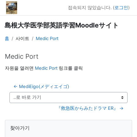
메인 콘텐츠로 건너뛰기
접속되지 않았습니다. (
로그인
)
島根大学医学部英語学習Moodleサイト
홈
사이트
Medic Port
Medic Port
완료 조건
자원을 열려면
Medic Port
링크를 클릭
← MediEigo(メディエイゴ)
..로 바로 가기
『救急医からみたドラマ ER』 →
블록
찾아가기 생략
찾아가기