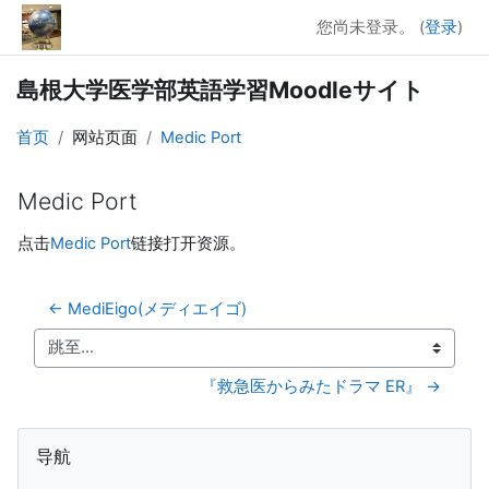
跳到主要内容
您尚未登录。 (
登录
)
島根大学医学部英語学習Moodleサイト
首页
网站页面
Medic Port
Medic Port
完成条件
点击
Medic Port
链接打开资源。
← MediEigo(メディエイゴ)
跳至...
『救急医からみたドラマ ER』 →
版块
跳过 导航
导航