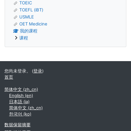
TOEIC
TOEFL (iBT)
USMLE
OET Medicine
我的课程
课程
补充内容块
您尚未登录。 (
登录
)
首页
简体中文 ‎(zh_cn)‎
English ‎(en)‎
日本語 ‎(ja)‎
简体中文 ‎(zh_cn)‎
한국어 ‎(ko)‎
‎数据保留摘要‎