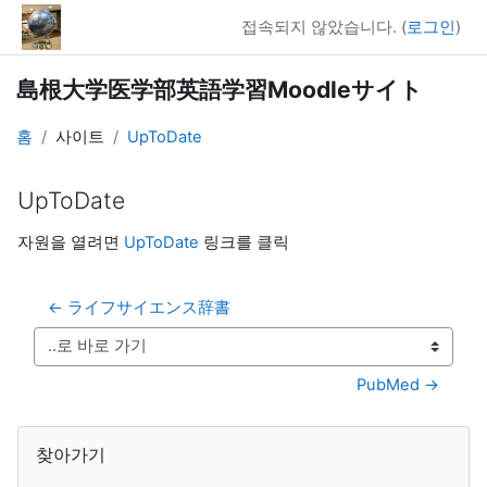
메인 콘텐츠로 건너뛰기
접속되지 않았습니다. (
로그인
)
島根大学医学部英語学習Moodleサイト
홈
사이트
UpToDate
UpToDate
완료 조건
자원을 열려면
UpToDate
링크를 클릭
← ライフサイエンス辞書
..로 바로 가기
PubMed →
블록
찾아가기 생략
찾아가기