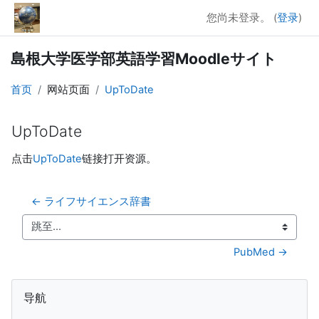
跳到主要内容
您尚未登录。 (
登录
)
島根大学医学部英語学習Moodleサイト
首页
网站页面
UpToDate
UpToDate
完成条件
点击
UpToDate
链接打开资源。
← ライフサイエンス辞書
跳至...
PubMed →
版块
跳过 导航
导航