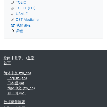
TOEIC
TOEFL (iBT)
USMLE
OET Medicine
我的课程
课程
补充内容块
您尚未登录。 (
登录
)
首页
简体中文 ‎(zh_cn)‎
English ‎(en)‎
日本語 ‎(ja)‎
简体中文 ‎(zh_cn)‎
한국어 ‎(ko)‎
‎数据保留摘要‎