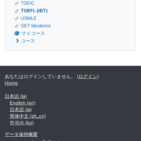
TOEIC
TOEFL (iBT)
USMLE
OET Medicine
マイコース
コース
補助ブロック
あなたはログインしていません。 (
ログイン
)
Home
日本語 ‎(ja)‎
English ‎(en)‎
日本語 ‎(ja)‎
简体中文 ‎(zh_cn)‎
한국어 ‎(ko)‎
データ保持概要