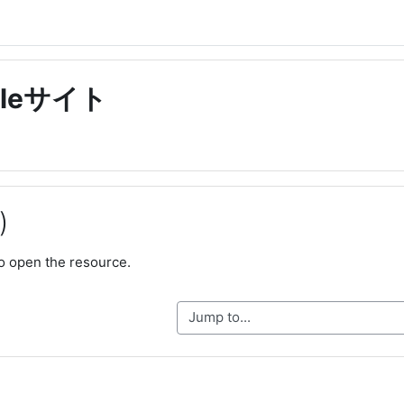
leサイト
)
ments
o open the resource.
Jump to...