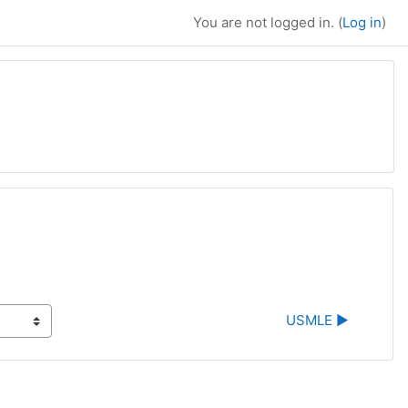
You are not logged in. (
Log in
)
USMLE ▶︎