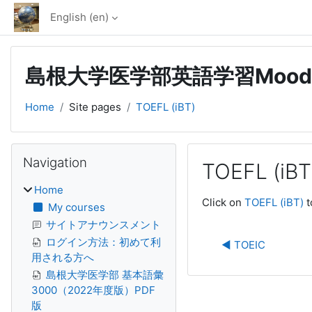
Skip to main content
English ‎(en)‎
島根大学医学部英語学習Mood
Home
Site pages
TOEFL (iBT)
Blocks
Skip Navigation
Navigation
TOEFL (iBT
Home
Completion require
Click on
TOEFL (iBT)
t
My courses
サイトアナウンスメント
ログイン方法：初めて利
◀︎ TOEIC
用される方へ
島根大学医学部 基本語彙
3000（2022年度版）PDF
版