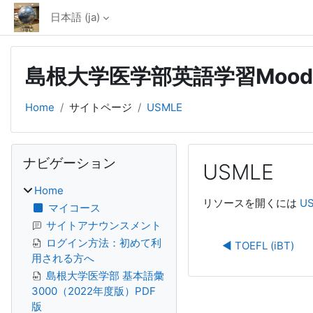
メインコンテンツへスキップする
日本語 ‎(ja)‎
島根大学医学部英語学習Mood
Home
サイトページ
USMLE
ブロック
ナビゲーション をスキップする
ナビゲーション
USMLE
Home
完了要件
リソースを開くには
U
マイコース
サイトアナウンスメント
ログイン方法：初めて利
◀︎ TOEFL (iBT)
用される方へ
島根大学医学部 基本語彙
3000（2022年度版）PDF
版