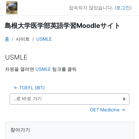
메인 콘텐츠로 건너뛰기
접속되지 않았습니다. (
로그인
)
島根大学医学部英語学習Moodleサイト
홈
사이트
USMLE
USMLE
완료 조건
자원을 열려면
USMLE
링크를 클릭
← TOEFL (iBT)
..로 바로 가기
OET Medicine →
블록
찾아가기 생략
찾아가기