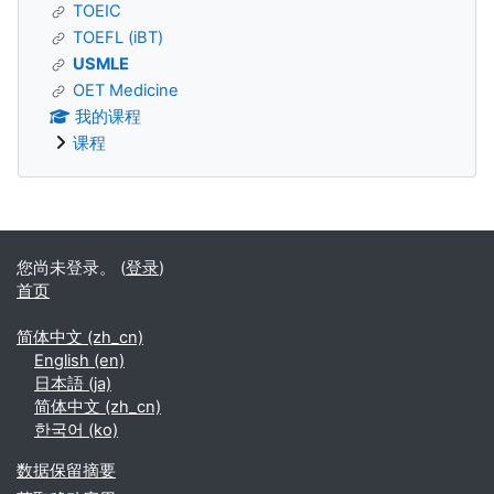
TOEIC
TOEFL (iBT)
USMLE
OET Medicine
我的课程
课程
补充内容块
您尚未登录。 (
登录
)
首页
简体中文 ‎(zh_cn)‎
English ‎(en)‎
日本語 ‎(ja)‎
简体中文 ‎(zh_cn)‎
한국어 ‎(ko)‎
‎数据保留摘要‎