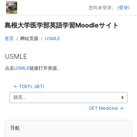
跳到主要内容
您尚未登录。 (
登录
)
島根大学医学部英語学習Moodleサイト
首页
网站页面
USMLE
USMLE
完成条件
点击
USMLE
链接打开资源。
← TOEFL (iBT)
跳至...
OET Medicine →
版块
跳过 导航
导航